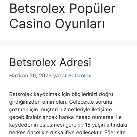
Betsrolex Popüler
Casino Oyunları
Betsrolex Adresi
Haziran 26, 2026
yazar
Betsrolex
Betsrolex kaydolmak için bilgilerinizi doğru
girdiğinizden emin olun. Gelecekte sorunu
çözmek için müşteri hizmetleriyle iletişime
geçebilirsiniz ancak banka hesap numarası ile
kaydedenin eşleşmesi gerekir. 18 yaşın altındaki
herkes öncelikle diskalifiye edilecektir. Eğer site