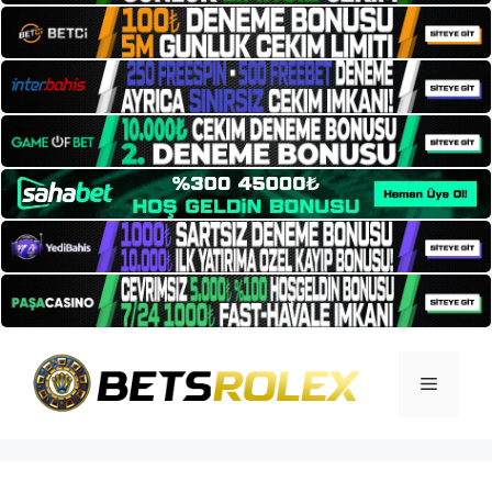
İçeriğe
atla
Menü