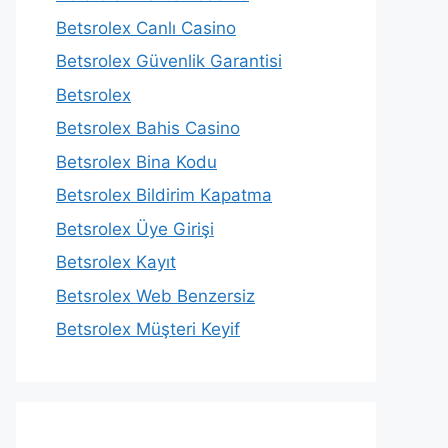
Betsrolex Canlı Casino
Betsrolex Güvenlik Garantisi
Betsrolex
Betsrolex Bahis Casino
Betsrolex Bina Kodu
Betsrolex Bildirim Kapatma
Betsrolex Üye Girişi
Betsrolex Kayıt
Betsrolex Web Benzersiz
Betsrolex Müşteri Keyif