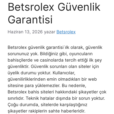
Betsrolex Güvenlik
Garantisi
Haziran 13, 2026
yazar
Betsrolex
Betsrolex güvenlik garantisi i̇lk olarak, güvenlik
sorununuz yok. Bildiğiniz gibi, oyuncuların
bahisçilerde ve casinolarda tercih ettiği ilk şey
güvenliktir. Güvenlik sorunları olan siteler için
üyelik durumu yoktur. Kullanıcılar,
güvenilirliklerinden emin olmadıkları bir web
sitesine para yüklemezler. Bu nedenle,
Betsrolex bahis siteleri hakkındaki şikayetler çok
sınırlıdır. Teknik hatalar dışında bir sorun yoktur.
Çoğu durumda, sitelerde karşılaştığınız
şikayetler rakiplerin sahte haberleridir.