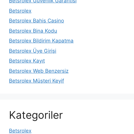
Betsrolex Güvenlik Garantisi
Betsrolex
Betsrolex Bahis Casino
Betsrolex Bina Kodu
Betsrolex Bildirim Kapatma
Betsrolex Üye Girişi
Betsrolex Kayıt
Betsrolex Web Benzersiz
Betsrolex Müşteri Keyif
Kategoriler
Betsrolex