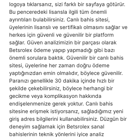
logoya tıklarsanız, sizi farklı bir sayfaya götürür.
Bu penceredeki lisansla ilgili tüm önemli
ayrıntıları bulabilirsiniz. Canlı bahis sitesi,
üyelerinin lisanslı ve sertifikalı olmasını sağlar ve
herkes için güvenli ve güvenilir bir platform
sağlar. Güven analizimizin bir parçası olarak
Betsrolex ödeme yapıp yapmadığı gibi bazı
önemli sorulara baktık. Güvenilir bir canlı bahis
sitesi, üyelerine her zaman doğru ödeme
yaptığınızdan emin olmalıdır, böylece güvenilir.
Paranızı genellikle 30 dakika içinde hızlı bir
şekilde çekebilirsiniz, böylece herhangi bir
gecikme veya komplikasyon hakkında
endişelenmenize gerek yoktur. Canlı bahis
sitesine erişmek istiyorsanız, sağladığımız yeni
giriş adres bilgilerini kullanabilirsiniz. Düzgün bir
deneyim sağlamak için Betsrolex sanal
bahislerinin teknik yönlerini iyice analiz