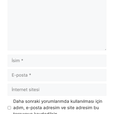
İsim
E-
posta
İnternet
sitesi
Daha sonraki yorumlarımda kullanılması için
adım, e-posta adresim ve site adresim bu
tarayıcıya kaydedilsin.