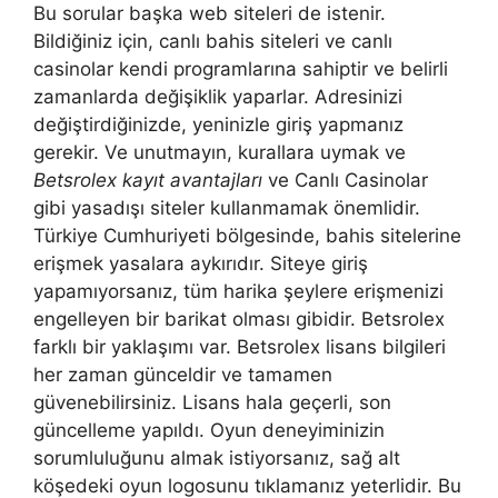
Bu sorular başka web siteleri de istenir.
Bildiğiniz için, canlı bahis siteleri ve canlı
casinolar kendi programlarına sahiptir ve belirli
zamanlarda değişiklik yaparlar. Adresinizi
değiştirdiğinizde, yeninizle giriş yapmanız
gerekir. Ve unutmayın, kurallara uymak ve
Betsrolex kayıt avantajları
ve Canlı Casinolar
gibi yasadışı siteler kullanmamak önemlidir.
Türkiye Cumhuriyeti bölgesinde, bahis sitelerine
erişmek yasalara aykırıdır. Siteye giriş
yapamıyorsanız, tüm harika şeylere erişmenizi
engelleyen bir barikat olması gibidir. Betsrolex
farklı bir yaklaşımı var. Betsrolex lisans bilgileri
her zaman günceldir ve tamamen
güvenebilirsiniz. Lisans hala geçerli, son
güncelleme yapıldı. Oyun deneyiminizin
sorumluluğunu almak istiyorsanız, sağ alt
köşedeki oyun logosunu tıklamanız yeterlidir. Bu