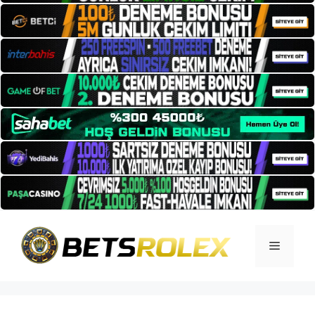
İçeriğe
atla
Menü