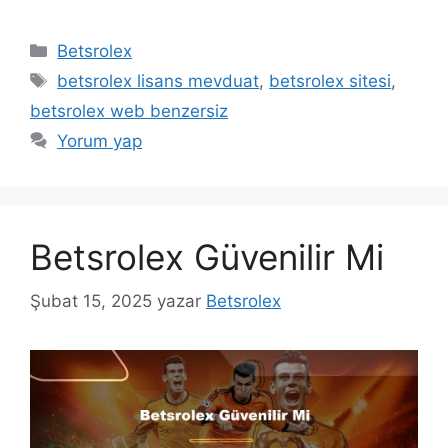
Kategoriler
Betsrolex
Etiketler
betsrolex lisans mevduat
,
betsrolex sitesi
,
betsrolex web benzersiz
Yorum yap
Betsrolex Güvenilir Mi
Şubat 15, 2025
yazar
Betsrolex