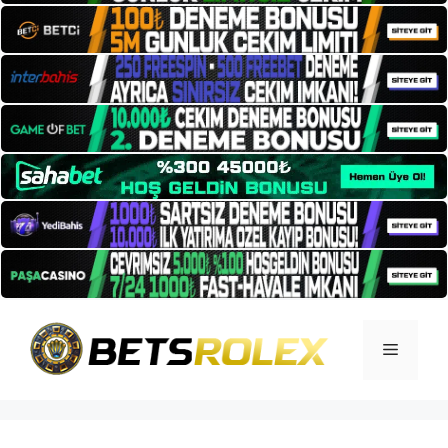
İçeriğe
atla
Menü