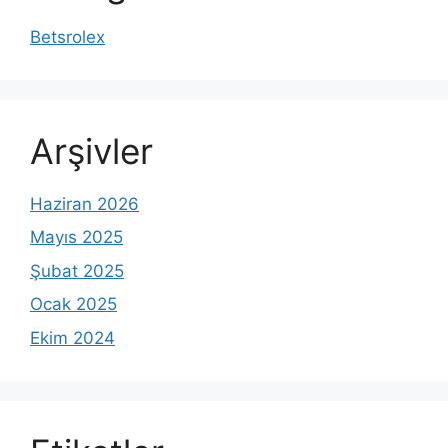
Betsrolex
Arşivler
Haziran 2026
Mayıs 2025
Şubat 2025
Ocak 2025
Ekim 2024