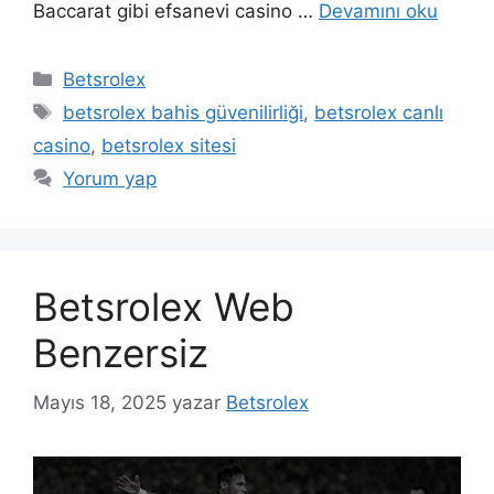
Baccarat gibi efsanevi casino …
Devamını oku
Kategoriler
Betsrolex
Etiketler
betsrolex bahis güvenilirliği
,
betsrolex canlı
casino
,
betsrolex sitesi
Yorum yap
Betsrolex Web
Benzersiz
Mayıs 18, 2025
yazar
Betsrolex