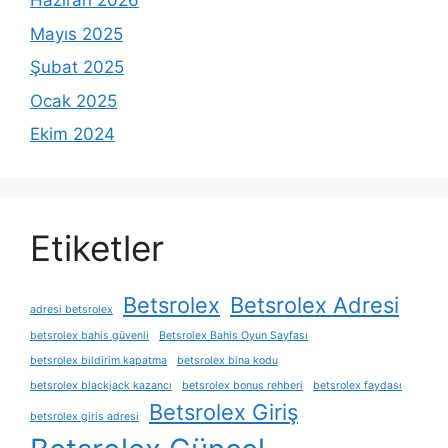
Haziran 2026
Mayıs 2025
Şubat 2025
Ocak 2025
Ekim 2024
Etiketler
Betsrolex
Betsrolex Adresi
adresi betsrolex
betsrolex bahis güvenli
Betsrolex Bahis Oyun Sayfası
betsrolex bildirim kapatma
betsrolex bina kodu
betsrolex blackjack kazancı
betsrolex bonus rehberi
betsrolex faydası
Betsrolex Giriş
betsrolex giris adresi