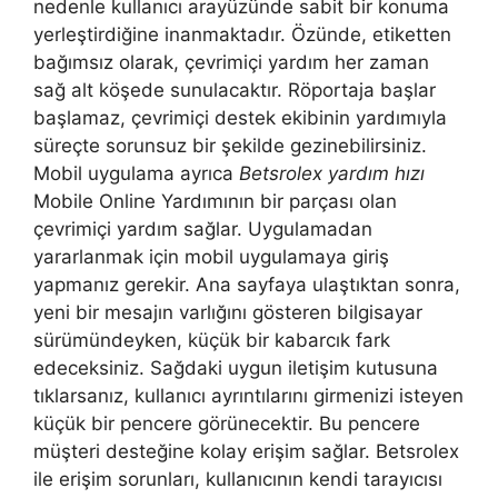
nedenle kullanıcı arayüzünde sabit bir konuma
yerleştirdiğine inanmaktadır. Özünde, etiketten
bağımsız olarak, çevrimiçi yardım her zaman
sağ alt köşede sunulacaktır. Röportaja başlar
başlamaz, çevrimiçi destek ekibinin yardımıyla
süreçte sorunsuz bir şekilde gezinebilirsiniz.
Mobil uygulama ayrıca
Betsrolex yardım hızı
Mobile Online Yardımının bir parçası olan
çevrimiçi yardım sağlar. Uygulamadan
yararlanmak için mobil uygulamaya giriş
yapmanız gerekir. Ana sayfaya ulaştıktan sonra,
yeni bir mesajın varlığını gösteren bilgisayar
sürümündeyken, küçük bir kabarcık fark
edeceksiniz. Sağdaki uygun iletişim kutusuna
tıklarsanız, kullanıcı ayrıntılarını girmenizi isteyen
küçük bir pencere görünecektir. Bu pencere
müşteri desteğine kolay erişim sağlar. Betsrolex
ile erişim sorunları, kullanıcının kendi tarayıcısı