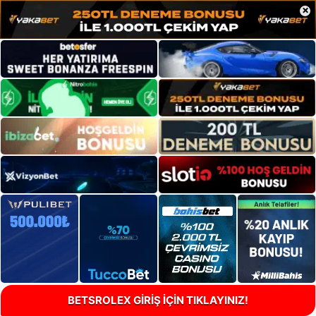
×
BETSROLEX GİRİŞ İÇİN TIKLAYINIZ!