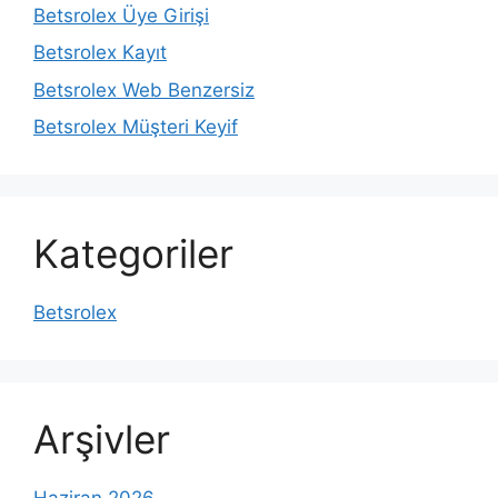
Betsrolex Üye Girişi
Betsrolex Kayıt
Betsrolex Web Benzersiz
Betsrolex Müşteri Keyif
Kategoriler
Betsrolex
Arşivler