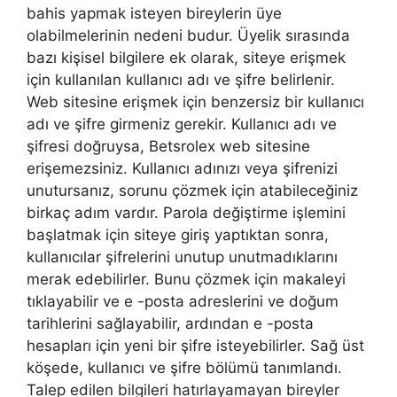
bahis yapmak isteyen bireylerin üye
olabilmelerinin nedeni budur. Üyelik sırasında
bazı kişisel bilgilere ek olarak, siteye erişmek
için kullanılan kullanıcı adı ve şifre belirlenir.
Web sitesine erişmek için benzersiz bir kullanıcı
adı ve şifre girmeniz gerekir. Kullanıcı adı ve
şifresi doğruysa, Betsrolex web sitesine
erişemezsiniz. Kullanıcı adınızı veya şifrenizi
unutursanız, sorunu çözmek için atabileceğiniz
birkaç adım vardır. Parola değiştirme işlemini
başlatmak için siteye giriş yaptıktan sonra,
kullanıcılar şifrelerini unutup unutmadıklarını
merak edebilirler. Bunu çözmek için makaleyi
tıklayabilir ve e -posta adreslerini ve doğum
tarihlerini sağlayabilir, ardından e -posta
hesapları için yeni bir şifre isteyebilirler. Sağ üst
köşede, kullanıcı ve şifre bölümü tanımlandı.
Talep edilen bilgileri hatırlayamayan bireyler