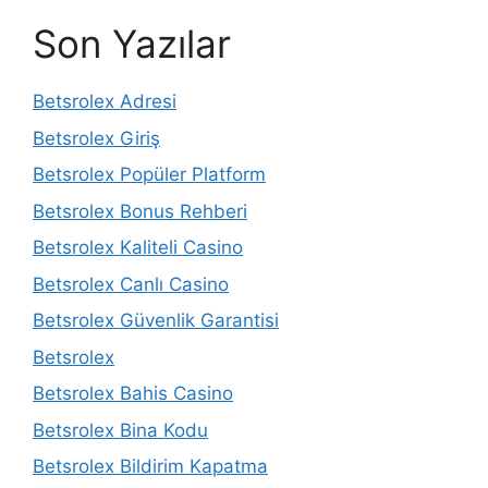
Son Yazılar
Betsrolex Adresi
Betsrolex Giriş
Betsrolex Popüler Platform
Betsrolex Bonus Rehberi
Betsrolex Kaliteli Casino
Betsrolex Canlı Casino
Betsrolex Güvenlik Garantisi
Betsrolex
Betsrolex Bahis Casino
Betsrolex Bina Kodu
Betsrolex Bildirim Kapatma