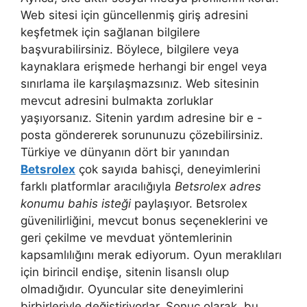
Web sitesi için güncellenmiş giriş adresini
keşfetmek için sağlanan bilgilere
başvurabilirsiniz. Böylece, bilgilere veya
kaynaklara erişmede herhangi bir engel veya
sınırlama ile karşılaşmazsınız. Web sitesinin
mevcut adresini bulmakta zorluklar
yaşıyorsanız. Sitenin yardım adresine bir e -
posta göndererek sorununuzu çözebilirsiniz.
Türkiye ve dünyanın dört bir yanından
Betsrolex
çok sayıda bahisçi, deneyimlerini
farklı platformlar aracılığıyla
Betsrolex adres
konumu bahis isteği
paylaşıyor. Betsrolex
güvenilirliğini, mevcut bonus seçeneklerini ve
geri çekilme ve mevduat yöntemlerinin
kapsamlılığını merak ediyorum. Oyun meraklıları
için birincil endişe, sitenin lisanslı olup
olmadığıdır. Oyuncular site deneyimlerini
birbirleriyle değiştiriyorlar. Sonuç olarak, bu