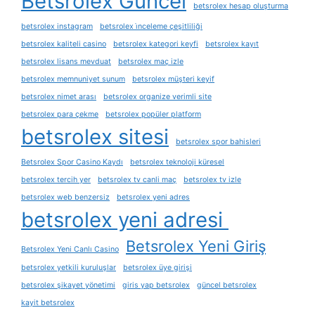
Betsrolex Güncel
betsrolex hesap oluşturma
betsrolex instagram
betsrolex i̇nceleme çeşitliliği
betsrolex kaliteli casino
betsrolex kategori keyfi
betsrolex kayıt
betsrolex lisans mevduat
betsrolex maç izle
betsrolex memnuniyet sunum
betsrolex müşteri keyif
betsrolex nimet arası
betsrolex organize verimli site
betsrolex para çekme
betsrolex popüler platform
betsrolex sitesi
betsrolex spor bahisleri
Betsrolex Spor Casino Kaydı
betsrolex teknoloji küresel
betsrolex tercih yer
betsrolex tv canli maç
betsrolex tv izle
betsrolex web benzersiz
betsrolex yeni adres
betsrolex yeni adresi
Betsrolex Yeni Giriş
Betsrolex Yeni Canlı Casino
betsrolex yetkili kuruluşlar
betsrolex üye girişi
betsrolex şikayet yönetimi
giris yap betsrolex
güncel betsrolex
kayit betsrolex