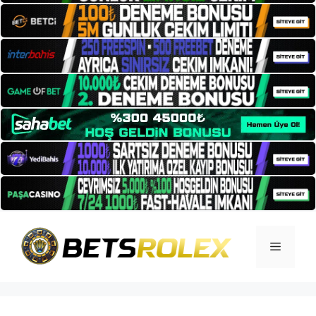
İçeriğe
atla
Menü